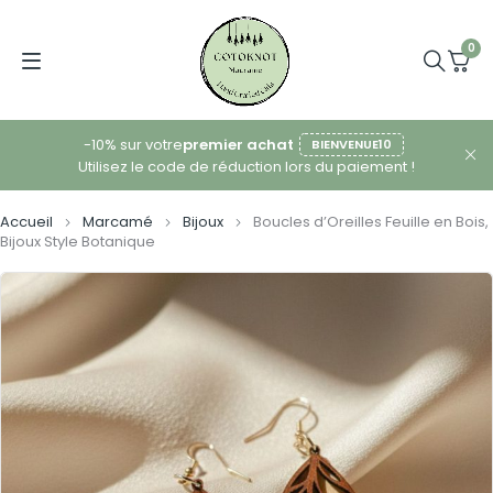
0
-10% sur votre
premier achat
BIENVENUE10
Utilisez le code de réduction lors du paiement !
Accueil
Marcamé
Bijoux
Boucles d’Oreilles Feuille en Bois,
Bijoux Style Botanique