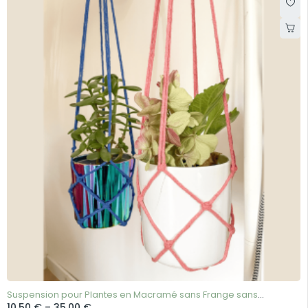
Suspension pour Plantes en Macramé sans Frange sans
10,50
€
–
35,00
€
Pompoms